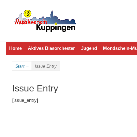
Der sympathische Musikverein
Homepage MVK
Primäres Menü
Zum
Home
Aktives Blasorchester
Jugend
Mondschein-Mu
Inhalt
springen
Start
»
Issue Entry
Issue Entry
[issue_entry]