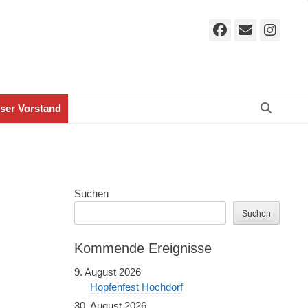
Facebook
E-
Ins
Mail
Suche
ser Vorstand
Suchen
Suchen
Kommende Ereignisse
9. August 2026
Hopfenfest Hochdorf
30. August 2026