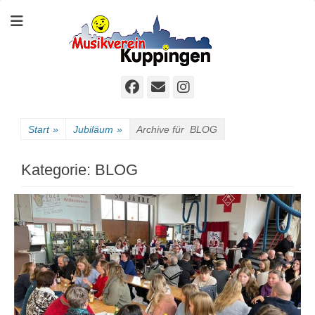
Der sympathische Musikverein
Homepage MVK
Facebook
E-
Instagram
Mail
Start
»
Jubiläum
»
Archive für
BLOG
Kategorie:
BLOG