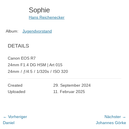
Sophie
Hans Reichenecker
Album:
Jugendvorstand
DETAILS
Canon EOS R7
24mm F1.4 DG HSM | Art 015
24mm
/
ƒ/4.5
/
1/320s
/
ISO 320
Created
29. September 2024
Uploaded
11. Februar 2025
Beitragsnavigation
← Vorheriger
Nächster →
Vorheriger
Nächster
Daniel
Johannes Görke
Beitrag:
Beitrag: