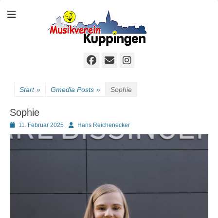
Der sympathische Musikverein
Homepage MVK
Facebook
E-
Instagram
Mail
Start
»
Gmedia Posts
»
Sophie
Sophie
Posted
Autor
11. Februar 2025
Hans Reichenecker
on