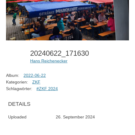
20240622_171630
Hans Reichenecker
Album:
2022-06-22
Kategorien:
ZKF
Schlagwörter:
#ZKF 2024
DETAILS
Uploaded
26. September 2024