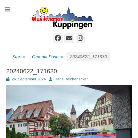
Der sympathische Musikverein
Homepage MVK
Facebook
E-
Instagram
Mail
Start
»
Gmedia Posts
»
20240622_171630
20240622_171630
Posted
Autor
26. September 2024
Hans Reichenecker
on