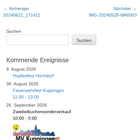
Beitragsnavigation
← Vorheriger
Nächster →
Vorheriger
Nächster
20240622_171411
IMG-20240528-WA0003
Beitrag:
Beitrag:
Suchen
Suchen
Kommende Ereignisse
9. August 2026
Hopfenfest Hochdorf
30. August 2026
Feuerwehrfest Kuppingen
11:00 - 13:00
26. September 2026
Zwiebelkuchensonderverkauf
10:00 - 0:00