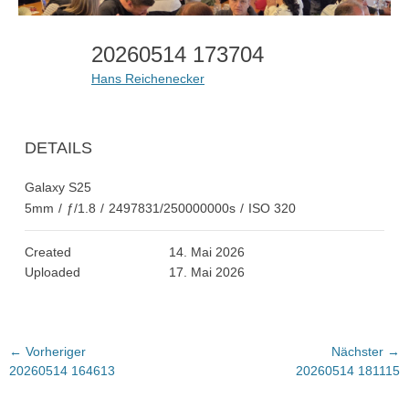
20260514 173704
Hans Reichenecker
DETAILS
Galaxy S25
5mm
/
ƒ/1.8
/
2497831/250000000s
/
ISO 320
Created
14. Mai 2026
Uploaded
17. Mai 2026
Beitragsnavigation
← Vorheriger
Nächster →
Vorheriger
Nächster
20260514 164613
20260514 181115
Beitrag:
Beitrag: