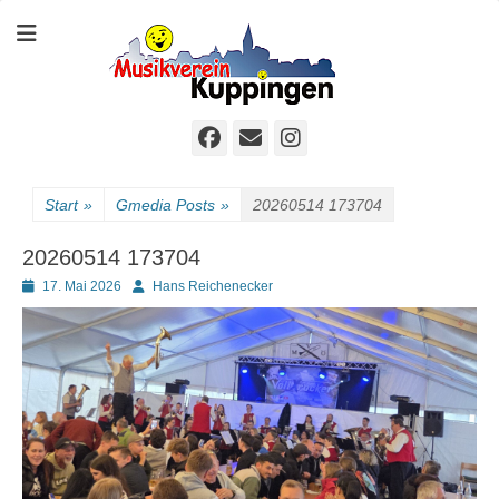
Der sympathische Musikverein
Homepage MVK
Facebook
E-
Instagram
Mail
Start
»
Gmedia Posts
»
20260514 173704
20260514 173704
Posted
Autor
17. Mai 2026
Hans Reichenecker
on