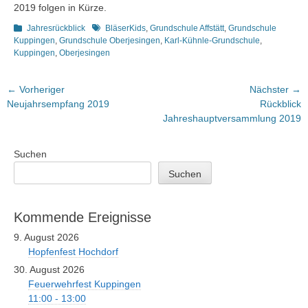
2019 folgen in Kürze.
Kategorien
Schlagworte
Jahresrückblick
BläserKids
,
Grundschule Affstätt
,
Grundschule
Kuppingen
,
Grundschule Oberjesingen
,
Karl-Kühnle-Grundschule
,
Kuppingen
,
Oberjesingen
Beitragsnavigation
← Vorheriger
Nächster →
Vorheriger
Nächster
Neujahrsempfang 2019
Rückblick
Beitrag:
Beitrag:
Jahreshauptversammlung 2019
Suchen
Suchen
Kommende Ereignisse
9. August 2026
Hopfenfest Hochdorf
30. August 2026
Feuerwehrfest Kuppingen
11:00 - 13:00