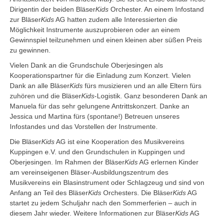
Dirigentin der beiden Bläser
Kids
Orchester. An einem Infostand
zur Bläser
Kids
AG hatten zudem alle Interessierten die
Möglichkeit Instrumente auszuprobieren oder an einem
Gewinnspiel teilzunehmen und einen kleinen aber süßen Preis
zu gewinnen.
Vielen Dank an die Grundschule Oberjesingen als
Kooperationspartner für die Einladung zum Konzert. Vielen
Dank an alle Bläser
Kids
fürs musizieren und an alle Eltern fürs
zuhören und die Bläser
Kids
-Logistik. Ganz besonderen Dank an
Manuela für das sehr gelungene Antrittskonzert. Danke an
Jessica und Martina fürs (spontane!) Betreuen unseres
Infostandes und das Vorstellen der Instrumente.
Die Bläser
Kids
AG ist eine Kooperation des Musikvereins
Kuppingen e.V. und den Grundschulen in Kuppingen und
Oberjesingen. Im Rahmen der Bläser
Kids
AG erlernen Kinder
am vereinseigenen Bläser-Ausbildungszentrum des
Musikvereins ein Blasinstrument oder Schlagzeug und sind von
Anfang an Teil des Bläser
Kids
Orchesters. Die Bläser
Kids
AG
startet zu jedem Schuljahr nach den Sommerferien – auch in
diesem Jahr wieder. Weitere Informationen zur Bläser
Kids
AG