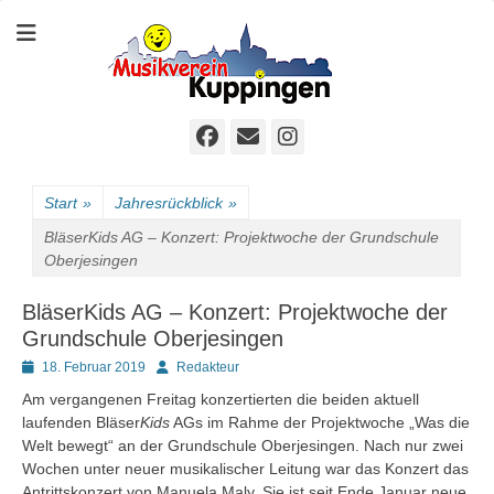
Der sympathische Musikverein
Homepage MVK
Facebook
E-
Instagram
Mail
Start
»
Jahresrückblick
»
BläserKids AG – Konzert: Projektwoche der Grundschule
Oberjesingen
BläserKids AG – Konzert: Projektwoche der
Grundschule Oberjesingen
Posted
Autor
18. Februar 2019
Redakteur
on
Am vergangenen Freitag konzertierten die beiden aktuell
laufenden Bläser
Kids
AGs im Rahme der Projektwoche „Was die
Welt bewegt“ an der Grundschule Oberjesingen. Nach nur zwei
Wochen unter neuer musikalischer Leitung war das Konzert das
Antrittskonzert von Manuela Maly. Sie ist seit Ende Januar neue