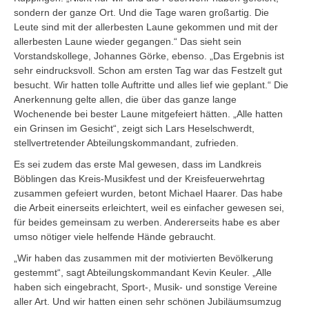
sondern der ganze Ort. Und die Tage waren großartig. Die
Leute sind mit der allerbesten Laune gekommen und mit der
allerbesten Laune wieder gegangen.“ Das sieht sein
Vorstandskollege, Johannes Görke, ebenso. „Das Ergebnis ist
sehr eindrucksvoll. Schon am ersten Tag war das Festzelt gut
besucht. Wir hatten tolle Auftritte und alles lief wie geplant.“ Die
Anerkennung gelte allen, die über das ganze lange
Wochenende bei bester Laune mitgefeiert hätten. „Alle hatten
ein Grinsen im Gesicht“, zeigt sich Lars Heselschwerdt,
stellvertretender Abteilungskommandant, zufrieden.
Es sei zudem das erste Mal gewesen, dass im Landkreis
Böblingen das Kreis-Musikfest und der Kreisfeuerwehrtag
zusammen gefeiert wurden, betont Michael Haarer. Das habe
die Arbeit einerseits erleichtert, weil es einfacher gewesen sei,
für beides gemeinsam zu werben. Andererseits habe es aber
umso nötiger viele helfende Hände gebraucht.
„Wir haben das zusammen mit der motivierten Bevölkerung
gestemmt“, sagt Abteilungskommandant Kevin Keuler. „Alle
haben sich eingebracht, Sport-, Musik- und sonstige Vereine
aller Art. Und wir hatten einen sehr schönen Jubiläumsumzug