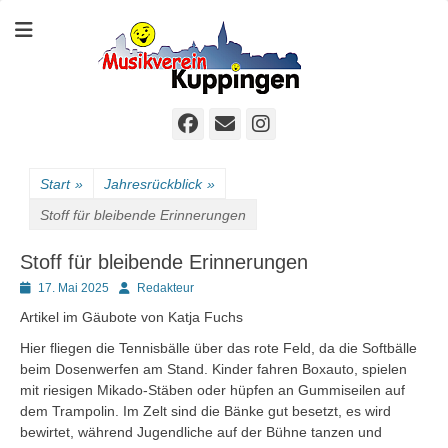
Der sympathische Musikverein
Homepage MVK
Facebook
E-
Instagram
Mail
Start
»
Jahresrückblick
»
Stoff für bleibende Erinnerungen
Stoff für bleibende Erinnerungen
Posted
Autor
17. Mai 2025
Redakteur
on
Artikel im Gäubote von Katja Fuchs
Hier fliegen die Tennisbälle über das rote Feld, da die Softbälle
beim Dosenwerfen am Stand. Kinder fahren Boxauto, spielen
mit riesigen Mikado-Stäben oder hüpfen an Gummiseilen auf
dem Trampolin. Im Zelt sind die Bänke gut besetzt, es wird
bewirtet, während Jugendliche auf der Bühne tanzen und