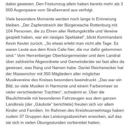
dabei gewesen. Den Festumzug allein haben bereits mehr als 3
000 Augenpaare vom Straßenrand aus verfolgt.
Viele besondere Momente werden noch lange in Erinnerung
bleiben. „Der Zapfenstreich der Bürgerwache Rottenburg mit
104 Personen, die zu Ehren aller Rettungskräfte und Vereine
gespielt haben, war ein riesiges Spektakel“, blickt Kommandant
Kevin Keuler zurück. „So etwas erlebt man nicht alle Tage. Es
waren Leute aus dem Kreis Calw hier, die nur dafür gekommen
sind.“ Vom Herrenberger Oberbürgermeister und dem Landrat
über zahlreiche Abgeordnete und Gemeinderäte sei fast alles da
gewesen, was Rang und Namen habe. Daniel Reichenecker hat
der Massenchor mit 350 Mitgliedern aller möglicher
Musikvereine des Kreises besonders beeindruckt. „Das war ein
Bild, so viele Musiker in Harmonie und einem Farbenmeer so
vieler verschiedener Trachten“, schwärmt er. Über die
Blaulichtmeile mit besonderen Fahrzeugen aus dem ganzen
Landkreis (der „Gäubote“ berichtete) freuten sich vor allem
Kinder und Familien. Im Rahmen des Kreisfeuerwehrtags haben
zudem 37 Gruppen das Leistungsabzeichen erworben, auf das
sie sich in vielen Übungsstunden vorbereitet hatten.