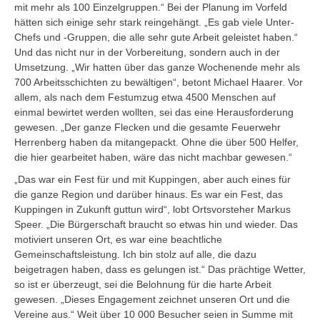
mit mehr als 100 Einzelgruppen.“ Bei der Planung im Vorfeld
hätten sich einige sehr stark reingehängt. „Es gab viele Unter-
Chefs und -Gruppen, die alle sehr gute Arbeit geleistet haben.“
Und das nicht nur in der Vorbereitung, sondern auch in der
Umsetzung. „Wir hatten über das ganze Wochenende mehr als
700 Arbeitsschichten zu bewältigen“, betont Michael Haarer. Vor
allem, als nach dem Festumzug etwa 4500 Menschen auf
einmal bewirtet werden wollten, sei das eine Herausforderung
gewesen. „Der ganze Flecken und die gesamte Feuerwehr
Herrenberg haben da mitangepackt. Ohne die über 500 Helfer,
die hier gearbeitet haben, wäre das nicht machbar gewesen.“
„Das war ein Fest für und mit Kuppingen, aber auch eines für
die ganze Region und darüber hinaus. Es war ein Fest, das
Kuppingen in Zukunft guttun wird“, lobt Ortsvorsteher Markus
Speer. „Die Bürgerschaft braucht so etwas hin und wieder. Das
motiviert unseren Ort, es war eine beachtliche
Gemeinschaftsleistung. Ich bin stolz auf alle, die dazu
beigetragen haben, dass es gelungen ist.“ Das prächtige Wetter,
so ist er überzeugt, sei die Belohnung für die harte Arbeit
gewesen. „Dieses Engagement zeichnet unseren Ort und die
Vereine aus.“ Weit über 10 000 Besucher seien in Summe mit