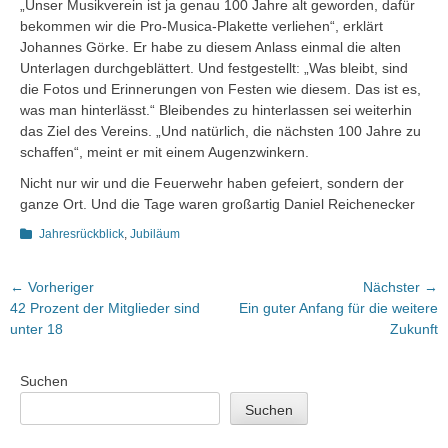
„Unser Musikverein ist ja genau 100 Jahre alt geworden, dafür
bekommen wir die Pro-Musica-Plakette verliehen“, erklärt
Johannes Görke. Er habe zu diesem Anlass einmal die alten
Unterlagen durchgeblättert. Und festgestellt: „Was bleibt, sind
die Fotos und Erinnerungen von Festen wie diesem. Das ist es,
was man hinterlässt.“ Bleibendes zu hinterlassen sei weiterhin
das Ziel des Vereins. „Und natürlich, die nächsten 100 Jahre zu
schaffen“, meint er mit einem Augenzwinkern.
Nicht nur wir und die Feuerwehr haben gefeiert, sondern der
ganze Ort. Und die Tage waren großartig Daniel Reichenecker
Kategorien
Jahresrückblick
,
Jubiläum
Beitragsnavigation
← Vorheriger
Nächster →
Vorheriger
Nächster
42 Prozent der Mitglieder sind
Ein guter Anfang für die weitere
Beitrag:
Beitrag:
unter 18
Zukunft
Suchen
Suchen