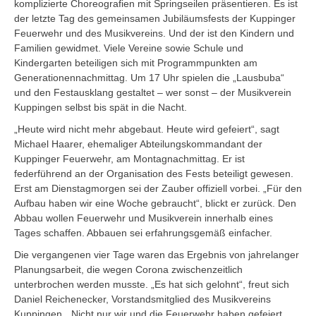
komplizierte Choreografien mit Springseilen präsentieren. Es ist
der letzte Tag des gemeinsamen Jubiläumsfests der Kuppinger
Feuerwehr und des Musikvereins. Und der ist den Kindern und
Familien gewidmet. Viele Vereine sowie Schule und
Kindergarten beteiligen sich mit Programmpunkten am
Generationennachmittag. Um 17 Uhr spielen die „Lausbuba“
und den Festausklang gestaltet – wer sonst – der Musikverein
Kuppingen selbst bis spät in die Nacht.
„Heute wird nicht mehr abgebaut. Heute wird gefeiert“, sagt
Michael Haarer, ehemaliger Abteilungskommandant der
Kuppinger Feuerwehr, am Montagnachmittag. Er ist
federführend an der Organisation des Fests beteiligt gewesen.
Erst am Dienstagmorgen sei der Zauber offiziell vorbei. „Für den
Aufbau haben wir eine Woche gebraucht“, blickt er zurück. Den
Abbau wollen Feuerwehr und Musikverein innerhalb eines
Tages schaffen. Abbauen sei erfahrungsgemäß einfacher.
Die vergangenen vier Tage waren das Ergebnis von jahrelanger
Planungsarbeit, die wegen Corona zwischenzeitlich
unterbrochen werden musste. „Es hat sich gelohnt“, freut sich
Daniel Reichenecker, Vorstandsmitglied des Musikvereins
Kuppingen. „Nicht nur wir und die Feuerwehr haben gefeiert,