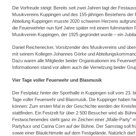
Die Vorfreude steigt: Bereits seit zwei Jahren tagt der Festau
Musikvereins Kuppingen und des 155-jährigen Bestehens der F
Abteilung Kuppingen musste 2020 schweren Herzens aufgrun
die Feuerwehrler nun fünf Jahre später mit einem fulminante
Musikverein Kuppingen, der 1925 gegründet wurde – ein Jubila
Daniel Reichenecker, Vorsitzender des Musikvereins und übe
mit seinem Kollegen Johannes Görke und Abteilungskommanda
Dazu waren alle Mitglieder beider Organisationen ins Feuerw
Informationen stand vor allem auch die Vernetzung beider G
Vier Tage voller Feuerwehr und Blasmusik
Der Festplatz hinter der Sporthalle in Kuppingen soll vom 23.
Tage voller Feuerwehr und Blasmusik. Die Kuppinger haben hie
können: Zum ersten Mal in der Geschichte werden der Kreisfe
stattfinden. Ein Festzelt für über 2 500 Besucher wird als Bühn
Festwochenendes steht ganz im Zeichen einer „Malle-Party“ mi
Partyfuxx und Carina Corn auf der Bühne. Der Samstag soll fr
sowie einer Blaulichtmeile auf dem Festgelände. Natürlich darf