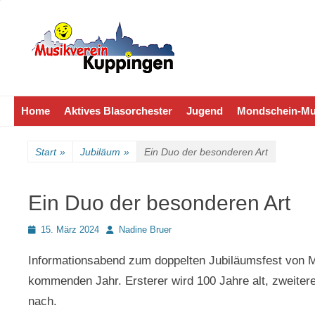
Der sympathische Musikverein
Homepage MVK
Primäres Menü
Zum
Home
Aktives Blasorchester
Jugend
Mondschein-Mu
Inhalt
springen
Start
»
Jubiläum
»
Ein Duo der besonderen Art
Ein Duo der besonderen Art
Posted
Autor
15. März 2024
Nadine Bruer
on
Informationsabend zum doppelten Jubiläumsfest von Mu
kommenden Jahr. Ersterer wird 100 Jahre alt, zweitere
nach.