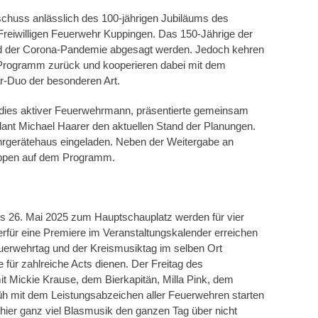
sschuss anlässlich des 100-jährigen Jubiläums des
reiwilligen Feuerwehr Kuppingen. Das 150-Jährige der
d der Corona-Pandemie abgesagt werden. Jedoch kehren
n Programm zurück und kooperieren dabei mit dem
r-Duo der besonderen Art.
rdies aktiver Feuerwehrmann, präsentierte gemeinsam
nt Michael Haarer den aktuellen Stand der Planungen.
ehrgerätehaus eingeladen. Neben der Weitergabe an
ruppen auf dem Programm.
 bis 26. Mai 2025 zum Hauptschauplatz werden für vier
rfür eine Premiere im Veranstaltungskalender erreichen
uerwehrtag und der Kreismusiktag im selben Ort
e für zahlreiche Acts dienen. Der Freitag des
t Mickie Krause, dem Bierkapitän, Milla Pink, dem
üh mit dem Leistungsabzeichen aller Feuerwehren starten
 hier ganz viel Blasmusik den ganzen Tag über nicht