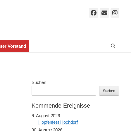
Facebook
E-
Ins
Mail
Suche
ser Vorstand
Suchen
Suchen
Kommende Ereignisse
9. August 2026
Hopfenfest Hochdorf
30. August 2026